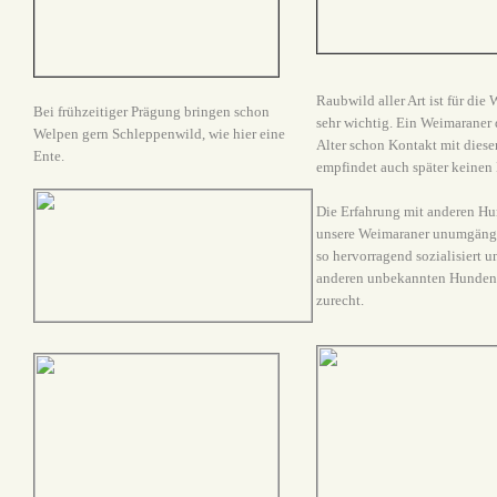
Raubwild aller Art ist für di
Bei frühzeitiger Prägung bringen schon
sehr wichtig. Ein Weimaraner 
Welpen gern Schleppenwild, wie hier eine
Alter schon Kontakt mit diesen
Ente.
empfindet auch später keinen 
Die Erfahrung mit anderen Hun
unsere Weimaraner unumgängl
so hervorragend sozialisiert
anderen unbekannten Hunden 
zurecht.